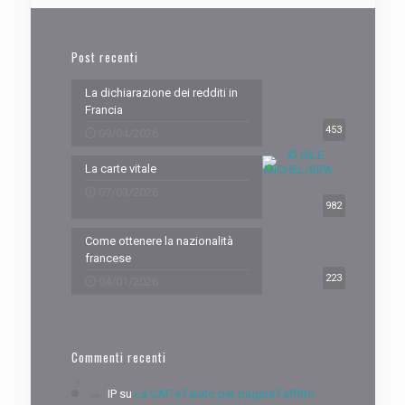
Post recenti
La dichiarazione dei redditi in
Francia
453
09/04/2026
La carte vitale
07/03/2026
982
Come ottenere la nazionalità
francese
223
04/01/2026
Commenti recenti
IP
su
La CAF e l’aiuto per pagare l’affitto