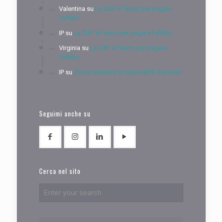
Valentina
su
La CAF e l’aiuto per pagare
l’affitto
IP
su
La CAF e l’aiuto per pagare l’affitto
Virginia
su
La CAF e l’aiuto per pagare
l’affitto
IP
su
Come ottenere la nazionalità francese
Seguimi anche su
Cerca nel sito