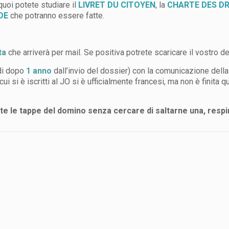
quoi potete studiare il
LIVRET DU CITOYEN
, la
CHARTE DES DR
DE
che potranno essere fatte.
ta
che arriverà per mail. Se positiva potrete scaricare il vostro d
ndi dopo
1 anno
dall’invio del dossier) con la comunicazione della
i si è iscritti al JO si è ufficialmente francesi, ma non è finita qu
ite le tappe del domino senza cercare di saltarne una, respir