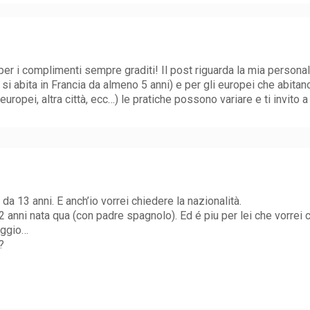
er i complimenti sempre graditi! Il post riguarda la mia person
 abita in Francia da almeno 5 anni) e per gli europei che abitano
uropei, altra città, ecc…) le pratiche possono variare e ti invito a
 da 13 anni. E anch’io vorrei chiedere la nazionalità.
 anni nata qua (con padre spagnolo). Ed é piu per lei che vorrei 
aggio…
?