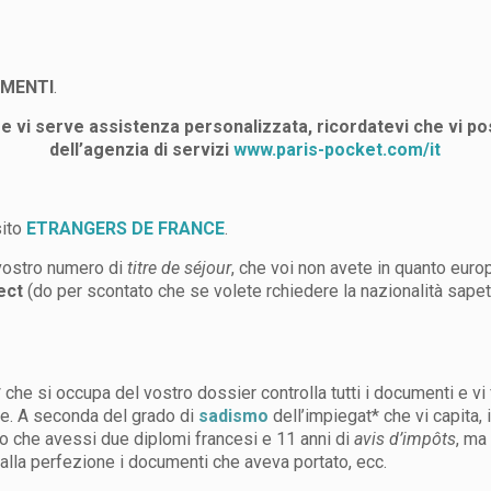
MENTI
.
e vi serve assistenza personalizzata, ricordatevi che vi pos
dell’agenzia di servizi
www.paris-pocket.com/it
sito
ETRANGERS DE FRANCE
.
 vostro numero di
titre de séjour
, che voi non avete in quanto europ
ect
(do per scontato che se volete rchiedere la nazionalità sape
at* che si occupa del vostro dossier controlla tutti i documenti e vi
ste. A seconda del grado di
sadismo
dell’impiegat* che vi capita,
o che avessi due diplomi francesi e 11 anni di
avis d’impôts
, ma
alla perfezione i documenti che aveva portato, ecc.