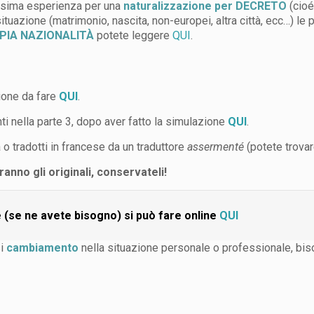
issima esperienza per una
naturalizzazione per DECRETO
(cioé
 situazione (matrimonio, nascita, non-europei, altra città, ecc…) le
PIA NAZIONALITÀ
potete leggere
QUI
.
zione da fare
QUI
.
i nella parte 3, dopo aver fatto la simulazione
QUI
.
 o tradotti in francese da un traduttore
assermenté
(potete trovar
nno gli originali, conservateli!
e (se ne avete bisogno) si può fare online
QUI
si
cambiamento
nella situazione personale o professionale, biso