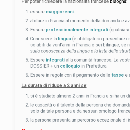
Per poter richiedere la nazionalità francese
bisogna
:
essere
maggiorenni
;
abitare in Francia al momento della domanda e aver
Essere
professionalmente integrati
(qualsiasi 
Conoscere la
lingua
(è obbligatorio presentare un
se abiti da vent’anni in Francia e sei bilingue, se
sulla conoscenza della lingua e la lista delle strutt
Essere
integrati
alla comunità francese. La vostr
DOSSIER + un
colloquio
in Prefettura
Essere in regola con il pagamento delle
tasse
e 
La durata di riduce a 2 anni se
:
si è studiato almeno 2 anni in Francia e si ha un 
le capacità o il talento della persona che domanda
solo da tale persona e da nessun omologo france
la persona presenta un percorso eccezionale di int