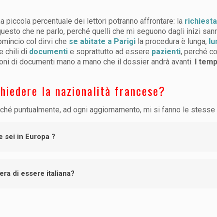
a piccola percentuale dei lettori potranno affrontare: la
richiesta
questo che ne parlo, perché quelli che mi seguono dagli inizi san
omincio col dirvi che
se abitate a Parigi
la procedura è lunga,
lu
e chili di
documenti
e soprattutto ad essere
pazienti
, perché c
ioni di documenti mano a mano che il dossier andrà avanti.
I temp
chiedere la nazionalità francese?
ché puntualmente, ad ogni aggiornamento, mi si fanno le stesse 
e sei in Europa ?
ra di essere italiana?