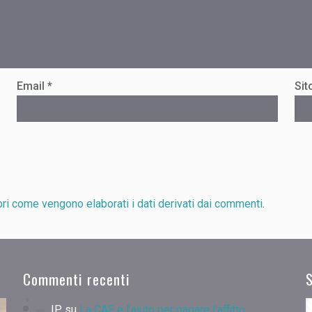
Email
*
Sit
ri come vengono elaborati i dati derivati dai commenti
.
Commenti recenti
IP
su
La CAF e l’aiuto per pagare l’affitto