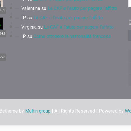
Valentina
su
La CAF e l’aiuto per pagare l’affitto
453
IP
su
La CAF e l’aiuto per pagare l’affitto
C
Virginia
su
La CAF e l’aiuto per pagare l’affitto
982
IP
su
Come ottenere la nazionalità francese
223
 Betheme by
Muffin group
| All Rights Reserved | Powered by
Wo