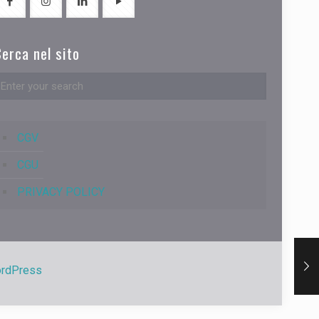
erca nel sito
CGV
CGU
PRIVACY POLICY
rdPress