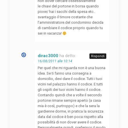
non dover cercare ossessivamente
le chiavi del portone in borsa quando
piove/ hai i sacchi della spesa etc..
svantaggio il timore costante che
l’amministratore.del condominio decida
di cambiare il codice proprio quando tu
sei in vacanza!
dirac3000
ha detto:
Rispondi
16/08/2011 alle 10:14
Per quel che mi riguarda non è una buona
idea. Se ti fanno una consegna a
domicilio, devi dare il codice. Tutti i tuoi
vicini nel palazzo hanno il codice. E tutti
gli ospiti dei tuoi vicini hanno il codice.
Contando quindi che a volte il secondo
portone rimane sempre aperto (a casa
mia è così, purtroppo) e che la sera la
gardienne dorme, in pratica la sicurezza
data dal codice è ben poca rispetto alla
possibilità di non dover avere il codice.
Personalmente quindi, preferisco il modo