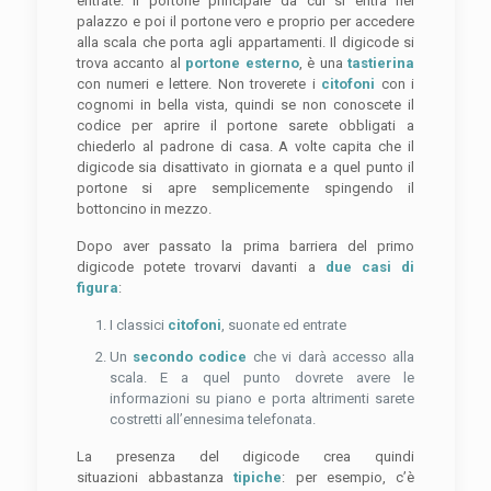
entrate: il portone principale da cui si entra nel
palazzo e poi il portone vero e proprio per accedere
alla scala che porta agli appartamenti. Il digicode si
trova accanto al
portone esterno
, è una
tastierina
con numeri e lettere. Non troverete i
citofoni
con i
cognomi in bella vista, quindi se non conoscete il
codice per aprire il portone sarete obbligati a
chiederlo al padrone di casa. A volte capita che il
digicode sia disattivato in giornata e a quel punto il
portone si apre semplicemente spingendo il
bottoncino in mezzo.
Dopo aver passato la prima barriera del primo
digicode potete trovarvi davanti a
due casi di
figura
:
I classici
citofoni
, suonate ed entrate
Un
secondo codice
che vi darà accesso alla
scala. E a quel punto dovrete avere le
informazioni su piano e porta altrimenti sarete
costretti all’ennesima telefonata.
La presenza del digicode crea quindi
situazioni abbastanza
tipiche
: per esempio, c’è