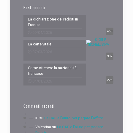
Post recenti
La dichiarazione dei redditi in
Francia
453
09/04/2026
La carte vitale
07/03/2026
982
Come ottenere la nazionalità
francese
223
04/01/2026
Commenti recenti
IP
su
La CAF e l’aiuto per pagare l’affitto
Valentina
su
La CAF e l’aiuto per pagare
l’affitto