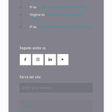
IP
su
La CAF e l’aiuto per pagare l’affitto
Virginia
su
La CAF e l’aiuto per pagare
l’affitto
IP
su
Come ottenere la nazionalità francese
Seguimi anche su
Cerca nel sito
CGV