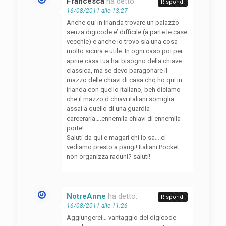
Francesca
ha detto:
Rispondi
16/08/2011 alle 13:27
Anche qui in irlanda trovare un palazzo
senza digicode e’ difficile (a parte le case
vecchie) e anche io trovo sia una cosa
molto sicura e utile. In ogni caso poi per
aprire casa tua hai bisogno della chiave
classica, ma se devo paragonare il
mazzo delle chiavi di casa chq ho qui in
irlanda con quello italiano, beh diciamo
che il mazzo d chiavi italiani somiglia
assai a quello di una guardia
carceraria….ennemila chiavi di ennemila
porte!
Saluti da qui e magari chi lo sa….ci
vediamo presto a parigi! Italiani Pocket
non organizza raduni? saluti!
NotreAnne
ha detto:
Rispondi
16/08/2011 alle 11:26
Aggiungerei… vantaggio del digicode