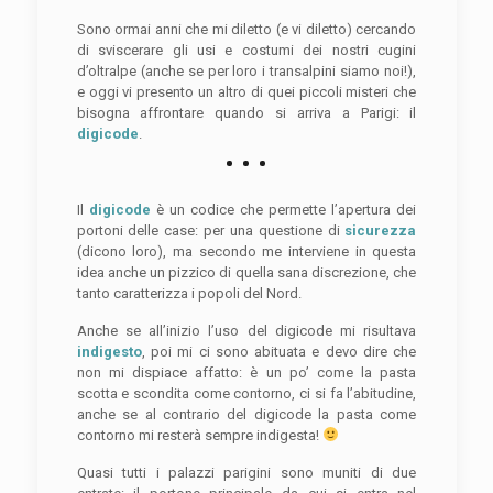
Sono ormai anni che mi diletto (e vi diletto) cercando
di sviscerare gli usi e costumi dei nostri cugini
d’oltralpe (anche se per loro i transalpini siamo noi!),
e oggi vi presento un altro di quei piccoli misteri che
bisogna affrontare quando si arriva a Parigi: il
digicode
.
Il
digicode
è un codice che permette l’apertura dei
portoni delle case: per una questione di
sicurezza
(dicono loro), ma secondo me interviene in questa
idea anche un pizzico di quella sana discrezione, che
tanto caratterizza i popoli del Nord.
Anche se all’inizio l’uso del digicode mi risultava
indigesto
, poi mi ci sono abituata e devo dire che
non mi dispiace affatto: è un po’ come la pasta
scotta e scondita come contorno, ci si fa l’abitudine,
anche se al contrario del digicode la pasta come
contorno mi resterà sempre indigesta!
Quasi tutti i palazzi parigini sono muniti di due