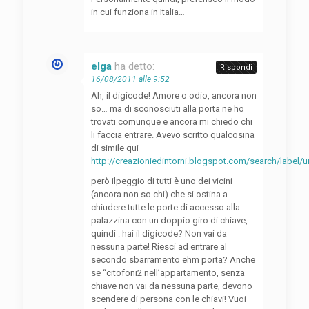
in cui funziona in Italia…
elga
ha detto:
Rispondi
16/08/2011 alle 9:52
Ah, il digicode! Amore o odio, ancora non
so… ma di sconosciuti alla porta ne ho
trovati comunque e ancora mi chiedo chi
li faccia entrare. Avevo scritto qualcosina
di simile qui
http://creazioniedintorni.blogspot.com/search/label
però ilpeggio di tutti è uno dei vicini
(ancora non so chi) che si ostina a
chiudere tutte le porte di accesso alla
palazzina con un doppio giro di chiave,
quindi : hai il digicode? Non vai da
nessuna parte! Riesci ad entrare al
secondo sbarramento ehm porta? Anche
se “citofoni2 nell’appartamento, senza
chiave non vai da nessuna parte, devono
scendere di persona con le chiavi! Vuoi