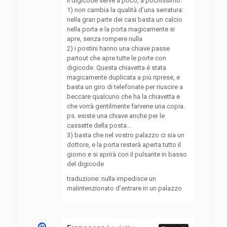
Il digicode serve a poco, a pochissimo:
1) non cambia la qualità d’una serratura:
nella gran parte dei casi basta un calcio
nella porta e la porta magicamente si
apre, senza rompere nulla
2) i postini hanno una chiave passe
partout che apre tutte le porte con
digicode. Questa chiavetta é stata
magicamente duplicata a più riprese, e
basta un giro di telefonate per riuscire a
beccare qualcuno che ha la chiavetta e
che vorrà gentilmente farvene una copia.
ps. esiste una chiave anche per le
cassette della posta…
3) basta che nel vostro palazzo ci sia un
dottore, e la porta resterà aperta tutto il
giorno e si aprirà con il pulsante in basso
del digicode
traduzione: nulla impedisce un
malintenzionato d’entrare in un palazzo