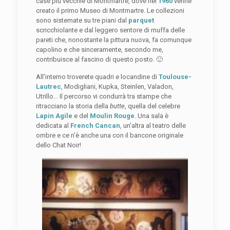
case più vecchie di Montmartre, dove nel
1960
venne
creato il primo Museo di Montmartre. Le collezioni
sono sistemate su tre piani dal
parquet
scricchiolante e dal leggero sentore di muffa delle
pareti che, nonostante la pittura nuova, fa comunque
capolino e che sinceramente, secondo me,
contribuisce al fascino di questo posto. 🙂
All’interno troverete quadri e locandine di
Toulouse-
Lautrec
, Modigliani, Kupka, Steinlen, Valadon,
Utrillo… Il percorso vi condurrà tra stampe che
ritracciano la storia della
butte
, quella del celebre
Lapin Agile
e del
Moulin Rouge
. Una sala è
dedicata al
French Cancan
, un’altra al teatro delle
ombre e ce n’è anche una con il bancone originale
dello Chat Noir!