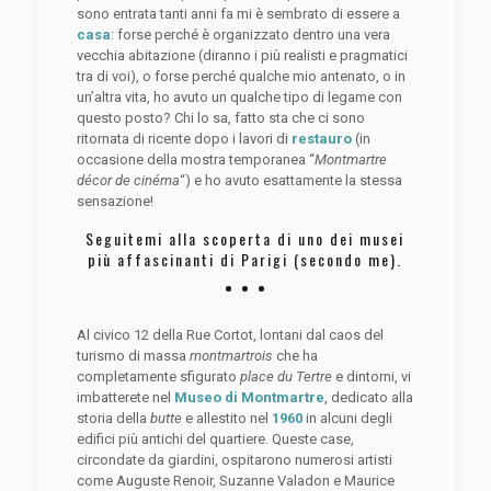
sono entrata tanti anni fa mi è sembrato di essere a
casa
: forse perché è organizzato dentro una vera
vecchia abitazione (diranno i più realisti e pragmatici
tra di voi), o forse perché qualche mio antenato, o in
un’altra vita, ho avuto un qualche tipo di legame con
questo posto? Chi lo sa, fatto sta che ci sono
ritornata di ricente dopo i lavori di
restauro
(in
occasione della mostra temporanea “
Montmartre
décor de cinéma
“) e ho avuto esattamente la stessa
sensazione!
Seguitemi alla scoperta di uno dei musei
più affascinanti di Parigi (secondo me).
Al civico 12 della Rue Cortot, lontani dal caos del
turismo di massa
montmartrois
che ha
completamente sfigurato
place du Tertre
e dintorni, vi
imbatterete nel
Museo di Montmartre
, dedicato alla
storia della
butte
e allestito nel
1960
in alcuni degli
edifici più antichi del quartiere. Queste case,
circondate da giardini, ospitarono numerosi artisti
come Auguste Renoir, Suzanne Valadon e Maurice