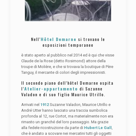
Nell’
Hôtel Demarne
si trovano le
esposizioni temporanee
è stato aperto al pubblico nel 2014 ed è qui che visse
Claude de la Rose (detto Rosimond) attore della
troupe di Molière, e che si trovava la boutique di Père
Tanguy, il mercante di colori degli impressionisti.
Il secondo piano dell’hôtel Demarne ospita
l’
Atelier-appartamento
di Suzanne
Valadon e di suo figlio Maurice Utrillo.
Arrivati nel
1912
Suzanne Valadon, Maurice Utrillo e
André Utter hanno lasciato una traccia sumbolica
profonda al 12, rue Cortot, ma materialmente non era
rimasto un granché del loro passaggio. Ma grazie
alla fedele ricostruzione da parte di
Hubert Le Gall
,
che è andato a scovare nei mercatini tutti gli oggetti