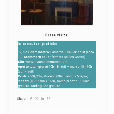
Buona visita!
Informazioni pratiche
12, rue Cortot (
Metro
: Lamarck – Caulaincourt (linea
12),
Montmartrobus
: fermata Saules-Cortot)
Sito
:
www.museedemontmartre.fr
Aperto tutti i giorni
10h-18h (ott – mar) e 10h-19h
(apr – sett)
Costi
: 9.50€/12€, studenti (18-25 anni) 7.50€/9€,
ragazzi (10-17 anni) 5.50€, bambini sotto i 10 anni
gratuito. Audioguide gratuite.
Share