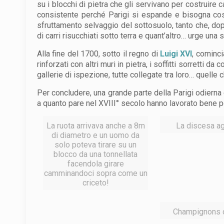
su i blocchi di pietra che gli servivano per costruire 
consistente perché Parigi si espande e bisogna cos
sfruttamento selvaggio del sottosuolo, tanto che, dop
di carri risucchiati sotto terra e quant’altro… urge una 
Alla fine del 1700, sotto il regno di
Luigi XVI
, cominci
rinforzati con altri muri in pietra, i soffitti sorretti 
gallerie di ispezione, tutte collegate tra loro… quelle
Per concludere, una grande parte della Parigi odierna 
a quanto pare nel XVIII° secolo hanno lavorato bene p
La ruota arrivava anche a 8m
La discesa agl
di diametro e un uomo da
solo poteva tirare su un
blocco da una tonnellata
facendola girare
camminandoci sopra come un
criceto!
Champignons 