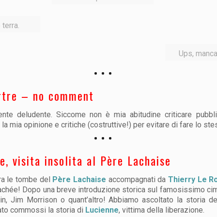
terra.
Ups, manca
rtre – no comment
ente deludente. Siccome non è mia abitudine criticare pubbl
la mia opinione e critiche (costruttive!) per evitare di fare lo st
, visita insolita al Père Lachaise
tra le tombe del
Père Lachaise
accompagnati da
Thierry Le R
hée! Dopo una breve introduzione storica sul famosissimo cimiter
n, Jim Morrison o quant’altro! Abbiamo ascoltato la storia d
tato commossi la storia di
Lucienne
, vittima della liberazione.