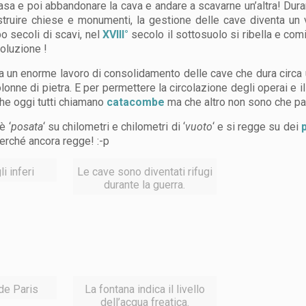
casa e poi abbandonare la cava e andare a scavarne un’altra! Duran
truire chiese e monumenti, la gestione delle cave diventa un
o secoli di scavi, nel
XVIII°
secolo il sottosuolo si ribella e comi
soluzione !
a un enorme lavoro di consolidamento delle cave che dura circa 
da colonne di pietra. E per permettere la circolazione degli operai e
 che oggi tutti chiamano
catacombe
ma che altro non sono che pa
è ‘
posata
‘ su chilometri e chilometri di ‘
vuoto
‘ e si regge su dei
p
erché ancora regge! :-p
i inferi
Le cave sono diventati rifugi
durante la guerra.
de Paris
La fontana indica il livello
dell’acqua freatica.