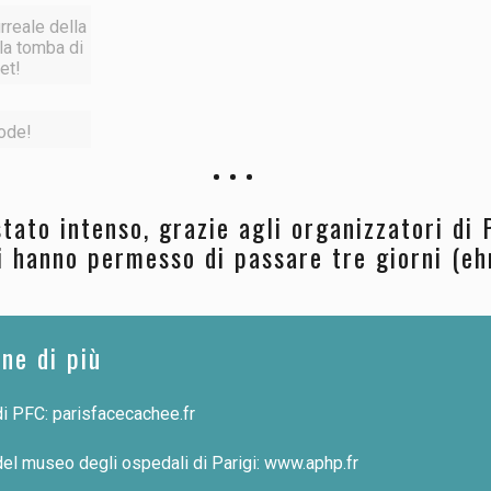
rreale della
lla tomba di
et!
ode!
tato intenso, grazie agli organizzatori di 
i hanno permesso di passare tre giorni (e
ne di più
 di PFC:
parisfacecachee.fr
 del museo degli ospedali di Parigi:
www.aphp.fr