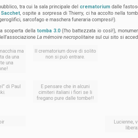
pubblico, tra cui la sala principale del
crematorium
dalle fastos
 Sacchet
, ospite a sorpresa di Thierry, ci ha accolto nella to
, geroglifici, sarcofago e maschera funeraria compresi!).
 la scoperta della
tomba 3.0
(l’ho battezzata io così!), monume
 dell’associazione
La mémoire necropolitaine
sul cui sito si acce
 macchia ma
Il crematorium dove di solito
ata da una
non si può entrare.
te una
one!
el” di Paul
E pensare che in alcuni
ki.
cimiteri italiani i fiori se li
fregano pure dalle tombe!!
oir
Lucienne, v
liber