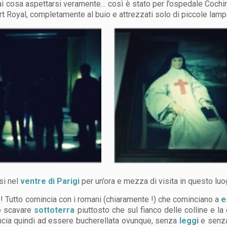
i cosa aspettarsi veramente… così è stato per l’ospedale Cochin! 
t Royal, completamente al buio e attrezzati solo di piccole lamp
si nel
ventre di Parigi
per un’ora e mezza di visita in questo lu
! Tutto comincia con i romani (chiaramente !) che cominciano a
e
do scavare
sottoterra
piuttosto che sul fianco delle colline e la
ncia quindi ad essere bucherellata ovunque, senza
leggi
e senza