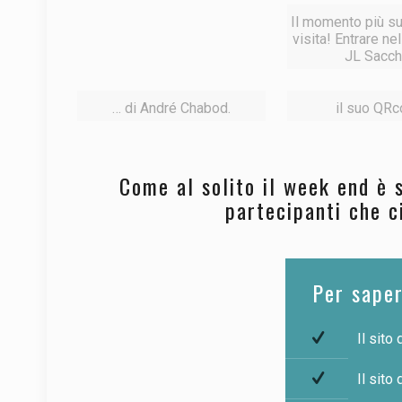
Il momento più su
visita! Entrare ne
JL Sacch
… di André Chabod.
il suo QRc
Come al solito il week end è s
partecipanti che c
Per saper
Il sito
Il sito