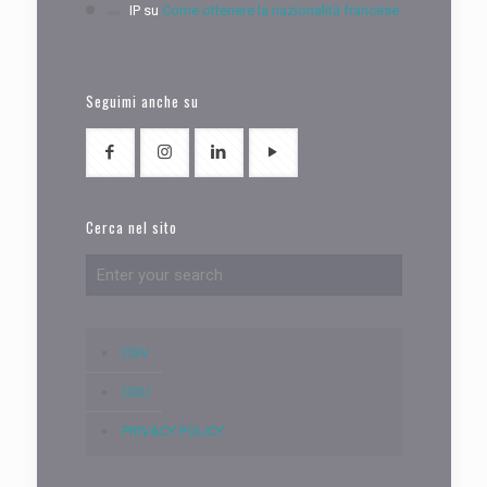
IP
su
Come ottenere la nazionalità francese
Seguimi anche su
Cerca nel sito
CGV
CGU
PRIVACY POLICY