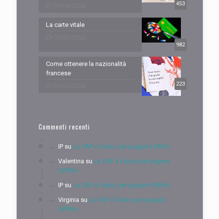
453
09/04/2026
La carte vitale
07/03/2026
982
Come ottenere la nazionalità
francese
223
04/01/2026
Commenti recenti
IP
su
La CAF e l’aiuto per pagare l’affitto
Valentina
su
La CAF e l’aiuto per pagare
l’affitto
IP
su
La CAF e l’aiuto per pagare l’affitto
Virginia
su
La CAF e l’aiuto per pagare
l’affitto