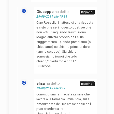
Giuseppe
ha detto:
Rispondi
25/09/2011 alle 15:34
Ciao Rossella, in attesa di una rispoata
e visto che sei in questo post, perchè
non voti IP seguendo le istruzioni?
Magari arriverà proprio da Lei un
suggerimento. Quando prendiamo (o
chiediamo) cerchiamo prima di dare
(anche se poco). Sia chiaro
sono/siamo io/noi che te lo
chiedo/chiediamo e non IP.
Giuseppe
elisa
ha detto:
Rispondi
19/09/2013 alle 9:42
conosco una farmacista italiana che
lavora alla farmacia Emile Zola, sulla
omonima via del 15° arr. Se passi da lì
puoi chiedere a lei.
ciao e in bocca al lupo!