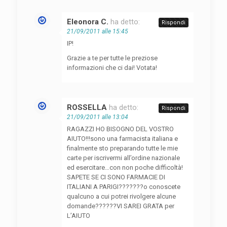
Eleonora C.
ha detto:
Rispondi
21/09/2011 alle 15:45
IP!
Grazie a te per tutte le preziose
informazioni che ci dai! Votata!
ROSSELLA
ha detto:
Rispondi
21/09/2011 alle 13:04
RAGAZZI HO BISOGNO DEL VOSTRO
AIUTO!!!sono una farmacista italiana e
finalmente sto preparando tutte le mie
carte per iscrivermi all’ordine nazionale
ed esercitare…con non poche difficoltà!
SAPETE SE CI SONO FARMACIE DI
ITALIANI A PARIGI???????o conoscete
qualcuno a cui potrei rivolgere alcune
domande??????VI SAREI GRATA per
L’AIUTO