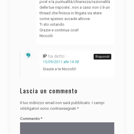
post e la puntualità/chiarezza/razionalità
delle tue risposte…non a caso non c’è un
thread che finisca in litigata via etere
come spesso accade altrove.
Ti sto votando.
Grazie e continua così!
Niccolò
IP
ha detto:
Rispondi
15/09/2011 alle 14:38
Grazie a te Niccolò!
Lascia un commento
Il tuo indirizzo email non sarà pubblicato.
I campi
obbligatori sono contrassegnati
*
Commento
*