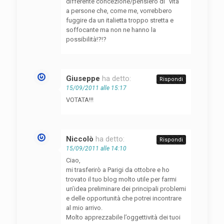
differente concezione/pensiero di “vita”
a persone che, come me, vorrebbero
fuggire da un italietta troppo stretta e
soffocante ma non ne hanno la
possibilità!?!?
Giuseppe
ha detto:
Rispondi
15/09/2011 alle 15:17
VOTATA!!!
Niccolò
ha detto:
Rispondi
15/09/2011 alle 14:10
Ciao,
mi trasferirò a Parigi da ottobre e ho
trovato il tuo blog molto utile per farmi
un’idea preliminare dei principali problemi
e delle opportunità che potrei incontrare
al mio arrivo.
Molto apprezzabile l’oggettività dei tuoi