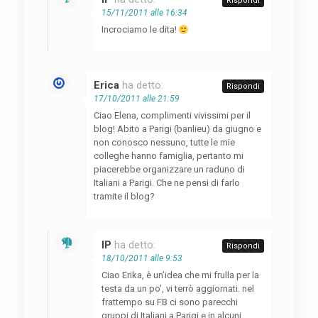
Rispondi
15/11/2011 alle 16:34
Incrociamo le dita!
Erica
ha detto:
Rispondi
17/10/2011 alle 21:59
Ciao Elena, complimenti vivissimi per il
blog! Abito a Parigi (banlieu) da giugno e
non conosco nessuno, tutte le mie
colleghe hanno famiglia, pertanto mi
piacerebbe organizzare un raduno di
Italiani a Parigi. Che ne pensi di farlo
tramite il blog?
IP
ha detto:
Rispondi
18/10/2011 alle 9:53
Ciao Erika, è un’idea che mi frulla per la
testa da un po’, vi terrò aggiornati. nel
frattempo su FB ci sono parecchi
gruppi di Italiani a Parigi e in alcuni