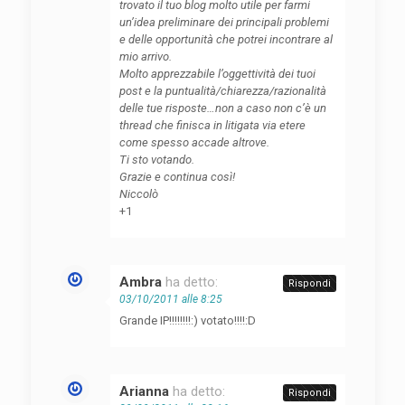
trovato il tuo blog molto utile per farmi
un’idea preliminare dei principali problemi
e delle opportunità che potrei incontrare al
mio arrivo.
Molto apprezzabile l’oggettività dei tuoi
post e la puntualità/chiarezza/razionalità
delle tue risposte…non a caso non c’è un
thread che finisca in litigata via etere
come spesso accade altrove.
Ti sto votando.
Grazie e continua così!
Niccolò
+1
Ambra
ha detto:
Rispondi
03/10/2011 alle 8:25
Grande IP!!!!!!!!:) votato!!!!:D
Arianna
ha detto:
Rispondi