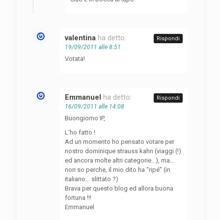
valentina
ha detto:
Rispondi
19/09/2011 alle 8:51
Votata!
Emmanuel
ha detto:
Rispondi
16/09/2011 alle 14:08
Buongiorno IP,
L’ho fatto !
Ad un momento ho pensato votare per
nostro dominique strauss kahn (viaggi (!)
ed ancora molte altri categorie…), ma…
non so perche, il mio dito ha “ripé” (in
italiano… slittato ?)
Brava per questo blog ed allora buona
fortuna !!!
Emmanuel