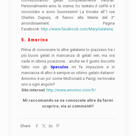
confezionando gelati completamente naturali.
Personalmente amo le creme, ho testato il caffé e il
cioccolato e sono buonissimi! La trovate all’1 rue
Charles Dupuis, di fianco alla Mairie del 3°
arrondissement. Pagina
Facebook:
http://www.facebook.com/MaryGelateria
5. Amorino
Prima di conoscere le altre gelaterie lo piazzavo tra i
più buoni gelati in mancanza di gelati veri, ma ora
cade in ultima posizione… anche se il gusto
biscotto
fatto con gli
Speculos
mi fa impazzire e in
mancanza di altro è sempre un ottimo gelato italiano!
Amorino è un po’ come McDonald a Parigi, ne trovate
uno a ogni angolo!!
Sito internet
:
http://www.amorino.com/fr/
Mi raccomando se ne conoscete altre da farmi
scoprire, via ai commenti!!
Share