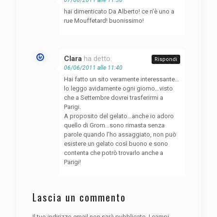
hai dimenticato Da Alberto! ce n’è uno a
rue Mouffetard! buonissimo!
Clara
ha detto:
Rispondi
06/06/2011 alle 11:40
Hai fatto un sito veramente interessante…
lo leggo avidamente ogni giorno…visto
che a Settembre dovrei trasferirmi a
Parigi.
A proposito del gelato…anche io adoro
quello di Grom…sono rimasta senza
parole quando l’ho assaggiato, non può
esistere un gelato così buono e sono
contenta che potrò trovarlo anche a
Parigi!
Lascia un commento
Il tuo indirizzo email non sarà pubblicato.
I campi