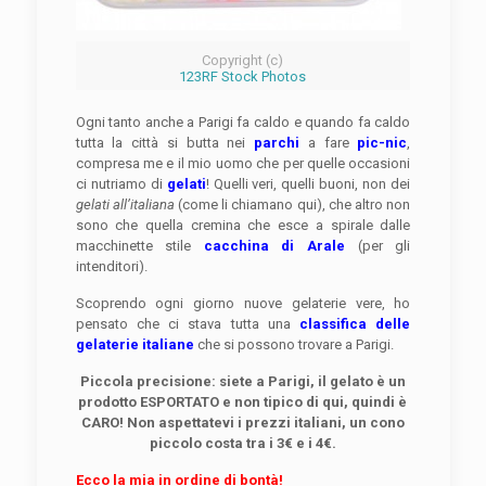
Copyright (c)
123RF Stock Photos
Ogni tanto anche a Parigi fa caldo e quando fa caldo
tutta la città si butta nei
parchi
a fare
pic-nic
,
compresa me e il mio uomo che per quelle occasioni
ci nutriamo di
gelati
! Quelli veri, quelli buoni, non dei
gelati all’italiana
(come li chiamano qui), che altro non
sono che quella cremina che esce a spirale dalle
macchinette stile
cacchina di Arale
(per gli
intenditori).
Scoprendo ogni giorno nuove gelaterie vere, ho
pensato che ci stava tutta una
classifica delle
gelaterie italiane
che si possono trovare a Parigi.
Piccola precisione: siete a Parigi, il gelato è un
prodotto ESPORTATO e non tipico di qui, quindi è
CARO! Non aspettatevi i prezzi italiani, un cono
piccolo costa tra i 3€ e i 4€.
Ecco la mia in ordine di bontà!