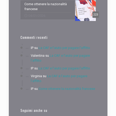
Come ottenere la nazionalità
francese
223
04/01/2026
Commenti recenti
IP
su
La CAF e l’aiuto per pagare l’affitto
Valentina
su
La CAF e l’aiuto per pagare
l’affitto
IP
su
La CAF e l’aiuto per pagare l’affitto
Virginia
su
La CAF e l’aiuto per pagare
l’affitto
IP
su
Come ottenere la nazionalità francese
Seguimi anche su