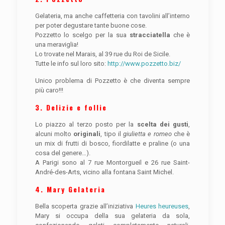
Gelateria, ma anche caffetteria con tavolini all’interno
per poter degustare tante buone cose.
Pozzetto lo scelgo per la sua
stracciatella
che è
una meraviglia!
Lo trovate nel Marais, al 39 rue du Roi de Sicile.
Tutte le info sul loro sito:
http://www.pozzetto.biz/
Unico problema di Pozzetto è che diventa sempre
più caro!!!
3.
Delizie e follie
Lo piazzo al terzo posto per la
scelta dei gusti
,
alcuni molto
originali
, tipo il
giulietta e romeo
che è
un mix di frutti di bosco, fiordilatte e praline (o una
cosa del genere…).
A Parigi sono al 7 rue Montorgueil e 26 rue Saint-
André-des-Arts, vicino alla fontana Saint Michel.
4. Mary Gelateria
Bella scoperta grazie all’iniziativa
Heures heureuses
,
Mary si occupa della sua gelateria da sola,