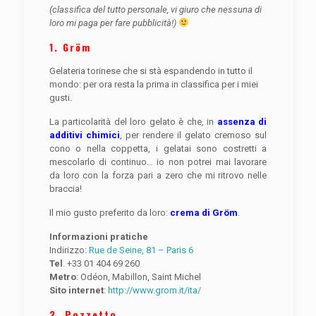
(classifica del tutto personale, vi giuro che nessuna di
loro mi paga per fare pubblicità!)
1. Gröm
Gelateria torinese che si stà espandendo in tutto il
mondo: per ora resta la prima in classifica per i miei
gusti.
La particolarità del loro gelato è che, in
assenza di
additivi chimici
, per rendere il gelato cremoso sul
cono o nella coppetta, i gelatai sono costretti a
mescolarlo di continuo… io non potrei mai lavorare
da loro con la forza pari a zero che mi ritrovo nelle
braccia!
Il mio gusto preferito da loro:
crema di Gröm
.
Informazioni pratiche
Indirizzo:
Rue de Seine, 81 – Paris 6
Tel
. +33 01 404 69 260
Metro
: Odéon, Mabillon, Saint Michel
Sito internet
:
http://www.grom.it/ita/
2.
Pozzetto