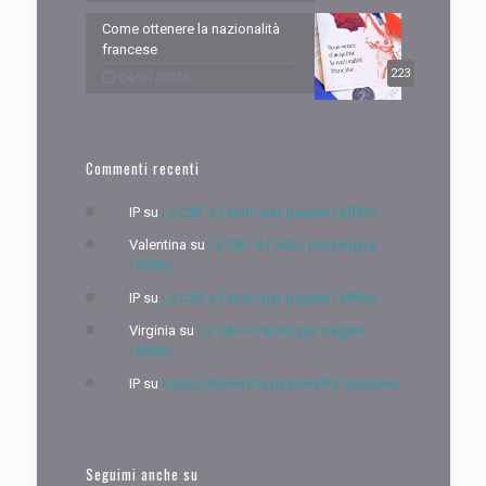
Come ottenere la nazionalità
francese
223
04/01/2026
Commenti recenti
IP
su
La CAF e l’aiuto per pagare l’affitto
Valentina
su
La CAF e l’aiuto per pagare
l’affitto
IP
su
La CAF e l’aiuto per pagare l’affitto
Virginia
su
La CAF e l’aiuto per pagare
l’affitto
IP
su
Come ottenere la nazionalità francese
Seguimi anche su