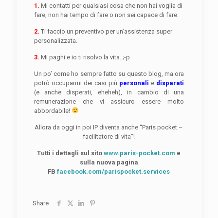
1.
Mi contatti per qualsiasi cosa che non hai voglia di
fare, non hai tempo di fare o non sei capace di fare.
2.
Ti faccio un preventivo per un’assistenza super
personalizzata.
3.
Mi paghi e io ti risolvo la vita. ;-p
Un po’ come ho sempre fatto su questo blog, ma ora
potrò occuparmi dei casi più
personali
e
disparati
(e anche disperati, eheheh), in cambio di una
remunerazione che vi assicuro essere molto
abbordabile!
Allora da oggi in poi IP diventa anche “Paris pocket –
facilitatore di vita”!
Tutti i dettagli sul sito
www.paris-pocket.com
e
sulla nuova pagina
FB
facebook.com/parispocket.services
Share