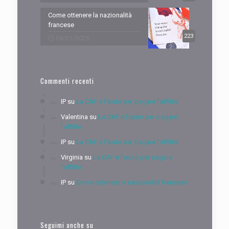
Come ottenere la nazionalità
francese
223
04/01/2026
Commenti recenti
IP
su
La CAF e l’aiuto per pagare l’affitto
Valentina
su
La CAF e l’aiuto per pagare
l’affitto
IP
su
La CAF e l’aiuto per pagare l’affitto
Virginia
su
La CAF e l’aiuto per pagare
l’affitto
IP
su
Come ottenere la nazionalità francese
Seguimi anche su