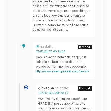
sto cercando di rimanere qui ma non
riesco a muovermi tanto con il discorso
dei bimbi…vorrei sapere se possibile ,se
ci sono leggi e/o aiuti per le famiglie
come la mia e magari a chi rivolgermi
..Grazie! e complimenti per il sito carino
ed utilissimo ;)Giovanna.
IP
ha detto:
Rispondi
13/01/2012 alle 12:36
CIao Giovanna, comincia da qui, è la
sola pista che ti posso dare, non
avendo bambini non ho troppe info:
http://www.italianipocket.com/la-caf/
giovanna
ha detto:
Rispondi
13/01/2012 alle 18:19
WAU!!!che velocita’ nel rispondere
GRAZIE!!!;) posso approfittare?io
sono diabetica sai qualcosa riguardo