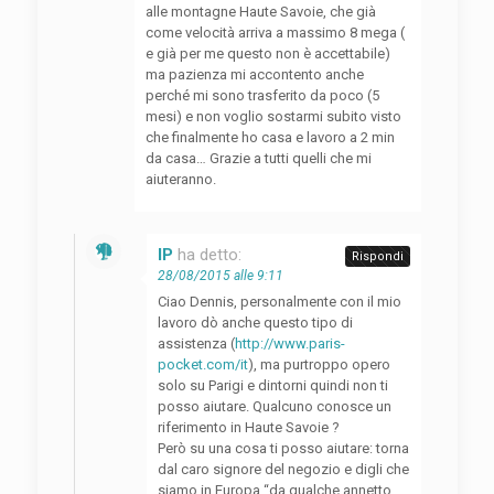
alle montagne Haute Savoie, che già
come velocità arriva a massimo 8 mega (
e già per me questo non è accettabile)
ma pazienza mi accontento anche
perché mi sono trasferito da poco (5
mesi) e non voglio sostarmi subito visto
che finalmente ho casa e lavoro a 2 min
da casa… Grazie a tutti quelli che mi
aiuteranno.
IP
ha detto:
Rispondi
28/08/2015 alle 9:11
Ciao Dennis, personalmente con il mio
lavoro dò anche questo tipo di
assistenza (
http://www.paris-
pocket.com/it
), ma purtroppo opero
solo su Parigi e dintorni quindi non ti
posso aiutare. Qualcuno conosce un
riferimento in Haute Savoie ?
Però su una cosa ti posso aiutare: torna
dal caro signore del negozio e digli che
siamo in Europa “da qualche annetto