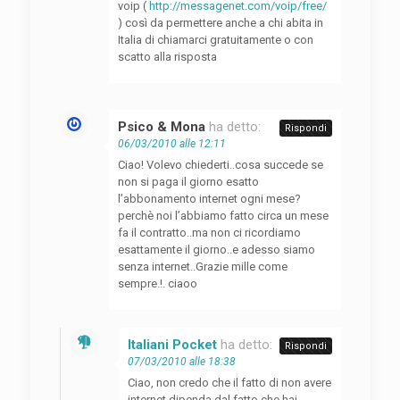
voip (
http://messagenet.com/voip/free/
) così da permettere anche a chi abita in
Italia di chiamarci gratuitamente o con
scatto alla risposta
Psico & Mona
ha detto:
Rispondi
06/03/2010 alle 12:11
Ciao! Volevo chiederti..cosa succede se
non si paga il giorno esatto
l’abbonamento internet ogni mese?
perchè noi l’abbiamo fatto circa un mese
fa il contratto..ma non ci ricordiamo
esattamente il giorno..e adesso siamo
senza internet..Grazie mille come
sempre.!. ciaoo
Italiani Pocket
ha detto:
Rispondi
07/03/2010 alle 18:38
Ciao, non credo che il fatto di non avere
internet dipenda dal fatto che hai