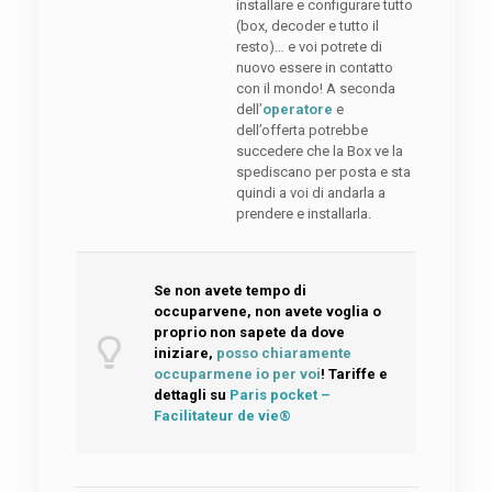
installare e configurare tutto
(box, decoder e tutto il
resto)… e voi potrete di
nuovo essere in contatto
con il mondo! A seconda
dell’
operatore
e
dell’offerta potrebbe
succedere che la Box ve la
spediscano per posta e sta
quindi a voi di andarla a
prendere e installarla.
Se non avete tempo di
occuparvene, non avete voglia o
proprio non sapete da dove
iniziare,
posso chiaramente
occuparmene io per voi
! Tariffe e
dettagli su
Paris pocket –
Facilitateur de vie®