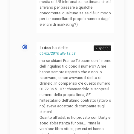
media di 4/5 telefonate a settimana che ti
arrivano per passare a qualche
concorrente. qualcuno sa se c’è un modo
per far cancellare il proprio numero dagli
elenchi di marketing?)
Luisa
ha detto:
Rispondi
05/02/2010 alle 13:53
ma se chiami France Telecom con il nome
dell’inquilino ti dicono il numero? A me
hanno sempre risposto che o non lo
sapevano, o non avevano il diritto di
dirmelo. In compenso c’è questo numero
01 72 36 51 07 : chiamandolo si scopre il
numero della propria linea, SE
l’intestatario dell’ultimo contratto (attivo o
no) aveva accettato di comparire sugli
elenchi.
Quanto all’adsl, io ho provato con Darty e
sono abbastanza furiosa… Prima la
versione fibra ottica, per cui mi hanno