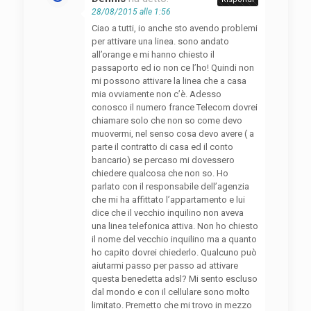
28/08/2015 alle 1:56
Ciao a tutti, io anche sto avendo problemi
per attivare una linea. sono andato
all’orange e mi hanno chiesto il
passaporto ed io non ce l’ho! Quindi non
mi possono attivare la linea che a casa
mia ovviamente non c’è. Adesso
conosco il numero france Telecom dovrei
chiamare solo che non so come devo
muovermi, nel senso cosa devo avere ( a
parte il contratto di casa ed il conto
bancario) se percaso mi dovessero
chiedere qualcosa che non so. Ho
parlato con il responsabile dell’agenzia
che mi ha affittato l’appartamento e lui
dice che il vecchio inquilino non aveva
una linea telefonica attiva. Non ho chiesto
il nome del vecchio inquilino ma a quanto
ho capito dovrei chiederlo. Qualcuno può
aiutarmi passo per passo ad attivare
questa benedetta adsl? Mi sento escluso
dal mondo e con il cellulare sono molto
limitato. Premetto che mi trovo in mezzo