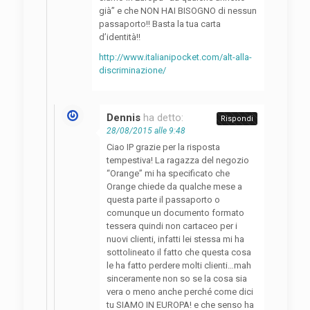
già” e che NON HAI BISOGNO di nessun
passaporto!! Basta la tua carta
d’identità!!
http://www.italianipocket.com/alt-alla-
discriminazione/
Dennis
ha detto:
Rispondi
28/08/2015 alle 9:48
Ciao IP grazie per la risposta
tempestiva! La ragazza del negozio
“Orange” mi ha specificato che
Orange chiede da qualche mese a
questa parte il passaporto o
comunque un documento formato
tessera quindi non cartaceo per i
nuovi clienti, infatti lei stessa mi ha
sottolineato il fatto che questa cosa
le ha fatto perdere molti clienti…mah
sinceramente non so se la cosa sia
vera o meno anche perché come dici
tu SIAMO IN EUROPA! e che senso ha