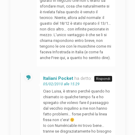
giurato in negozio che non c’erano da
sfondare muri, cosa che naturalmente si
è rivelata falsa quando è venuto il
tecnico. Niente, allora adsl normale: il
guasto del 18/12 è stato riparato il 13/1…
non dico altro… con infinite pecionate in
mezzo. L’unico vantaggio è che se li si
chiama rispondono entro breve, non
tengono le ore con le musichine come mi
faceva Infostrada in Italia (e come fa
anche Free qui, a quanto ho sentito dire).
Italiani Pocket
ha detto:
Rispondi
05/02/2010 alle 15:29
Ciao Luisa, è strano perché quando ho
chiamato io qualche tempo fa e ho
spiegato che volevo fare il passaggio
dal vecchio inquilino a me non hanno
fatto problemi… forse perché la linea
fissa non c’era!
Io con Numéricable mi trovo bene…
tranne se disgraziatamente ho bisogno