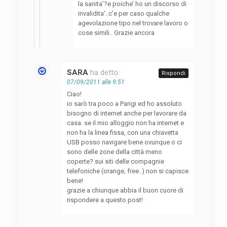
la sanita’?e poiche’ ho un discorso di
invalidita’..c’e per caso qualche
agevolazione tipo nel trovare lavoro o
cose simili.. Grazie ancora
SARA
ha detto:
Rispondi
07/09/2011 alle 9:51
Ciao!
io sarò tra poco a Parigi ed ho assoluto
bisogno di internet anche per lavorare da
casa. se il mio alloggio non ha internet e
non ha la linea fissa, con una chiavetta
USB posso navigare bene ovunque o ci
sono delle zone della città meno
coperte? sui siti delle compagnie
telefoniche (orange, free..) non si capisce
bene!
grazie a chiunque abbia il buon cuore di
rispondere a questo post!