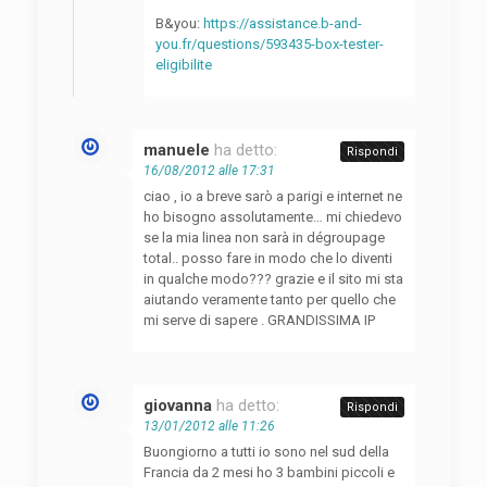
B&you:
https://assistance.b-and-
you.fr/questions/593435-box-tester-
eligibilite
manuele
ha detto:
Rispondi
16/08/2012 alle 17:31
ciao , io a breve sarò a parigi e internet ne
ho bisogno assolutamente… mi chiedevo
se la mia linea non sarà in dégroupage
total.. posso fare in modo che lo diventi
in qualche modo??? grazie e il sito mi sta
aiutando veramente tanto per quello che
mi serve di sapere . GRANDISSIMA IP
giovanna
ha detto:
Rispondi
13/01/2012 alle 11:26
Buongiorno a tutti io sono nel sud della
Francia da 2 mesi ho 3 bambini piccoli e