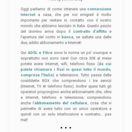
Oggi parliamo di come ottenere una
connessione
Internet
a casa, che per noi
emigrati è
molto
importante per restare in contatto con il nostro
mondo che abbiamo lasciato in Italia. Questo pezzo
del domino arriva dopo il
contratto d’affitto
e
l’apertura del conto in
banca
, se saltate una delle
due, addio abbonamento a Internet!
Qui
ADSL e Fibra
sono la norma un po’ ovunque e
soprattutto non sono care! Con circa 30€ al mese
potete avere Internet, wifi, telefono fisso (
da cui
potete chiamare i fissi in quasi tutto il mondo,
compresa l’Italia
) e televisione. Tutto passa dalle
cosiddette BOX che comprendono i tre servizi
(Internet, TV et telefono fisso). Inoltre quasi tutti gli
operatori propongono anche abbonamenti che, oltre
a Internet, telefono e televisione, comprendono
anche l’
abbonamento del cellulare
, cosa che vi
permette di avere tutto con un unico operatore e
quindi con un solo interlocutore e contratto… pas
mal!