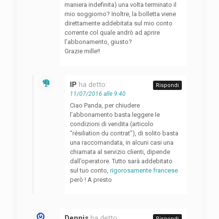
maniera indefinita) una volta terminato il
mio soggiorno? Inoltre, la bolletta viene
direttamente addebitata sul mio conto
corrente col quale andrò ad aprire
l’abbonamento, giusto?
Grazie mille!!
IP
ha detto:
Rispondi
11/07/2016 alle 9:40
Ciao Panda, per chiudere
l’abbonamento basta leggere le
condizioni di vendita (articolo
“résiliation du contrat”), di solito basta
una raccomandata, in alcuni casi una
chiamata al servizio clienti, dipende
dall’operatore. Tutto sarà addebitato
sul tuo conto,
rigorosamente francese
però ! A presto
Dennis
ha detto:
Rispondi