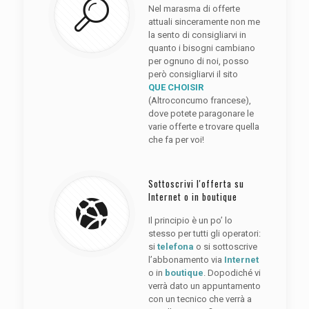
Nel marasma di offerte
attuali sinceramente non me
la sento di consigliarvi in
quanto i bisogni cambiano
per ognuno di noi, posso
però consigliarvi il sito
QUE CHOISIR
(Altroconcumo francese),
dove potete paragonare le
varie offerte e trovare quella
che fa per voi!
Sottoscrivi l'offerta su
Internet o in boutique
Il principio è un po’ lo
stesso per tutti gli operatori:
si
telefona
o si sottoscrive
l’abbonamento via
Internet
o in
boutique
. Dopodiché vi
verrà dato un appuntamento
con un tecnico che verrà a