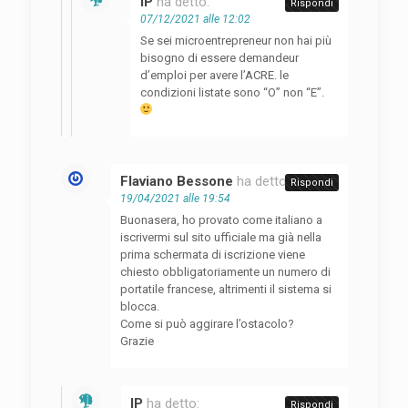
IP
ha detto:
Rispondi
07/12/2021 alle 12:02
Se sei microentrepreneur non hai più
bisogno di essere demandeur
d’emploi per avere l’ACRE. le
condizioni listate sono “O” non “E”.
Flaviano Bessone
ha detto:
Rispondi
19/04/2021 alle 19:54
Buonasera, ho provato come italiano a
iscrivermi sul sito ufficiale ma già nella
prima schermata di iscrizione viene
chiesto obbligatoriamente un numero di
portatile francese, altrimenti il sistema si
blocca.
Come si può aggirare l’ostacolo?
Grazie
IP
ha detto:
Rispondi