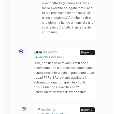
aperto attività (almeno agli inizi) ,
me lo avevano spiegato loro 3 anni
fa.Ma tecnicamente non so quali
siano i requisiti.C’e’ anche da dire
che giorni fa hanno annunciato una
stretta un po’ a tutto il sistema dei
chomeurs
Elisa
ha detto:
Rispondi
24/06/2021 alle 16:27
Ciao, non riesco a trovare i limiti che è
necessario non superare per continuare a
rientrare nel micro auto…. puoi dirmi dove
trovarli?? Poi l’Acre viene applicata in
automatico quando apri il tuo conto
oppure bisogna specificarlo??
Perché nn mi sembra di averlo fatto!
IP
ha detto:
Rispondi