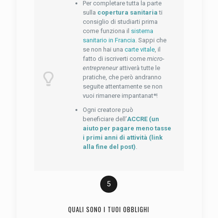
Per completare tutta la parte
sulla
copertura sanitaria
ti
consiglio di studiarti prima
come funziona il
sistema
sanitario in Francia
. Sappi che
se non hai una
carte vitale
, il
fatto di iscriverti come
micro-
entrepreneur
attiverà tutte le
pratiche, che però andranno
seguite attentamente se non
vuoi rimanere impantanat*!
Ogni creatore può
beneficiare dell’
ACCRE (un
aiuto per pagare meno tasse
i primi anni di attività (link
alla fine del post)
.
5
QUALI SONO I TUOI OBBLIGHI