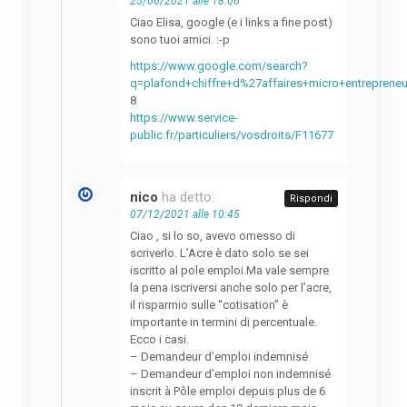
25/06/2021 alle 18:06
Ciao Elisa, google (e i links a fine post)
sono tuoi amici. :-p
https://www.google.com/search?
q=plafond+chiffre+d%27affaires+micro+entreprene
8
https://www.service-
public.fr/particuliers/vosdroits/F11677
nico
ha detto:
Rispondi
07/12/2021 alle 10:45
Ciao , si lo so, avevo omesso di
scriverlo. L’Acre è dato solo se sei
iscritto al pole emploi.Ma vale sempre
la pena iscriversi anche solo per l’acre,
il risparmio sulle “cotisation” è
importante in termini di percentuale.
Ecco i casi.
– Demandeur d’emploi indemnisé
– Demandeur d’emploi non indemnisé
inscrit à Pôle emploi depuis plus de 6