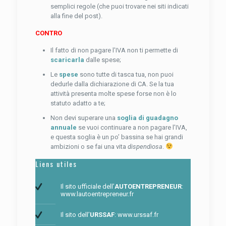
semplici regole (che puoi trovare nei siti indicati
alla fine del post).
CONTRO
Il fatto di non pagare l’IVA non ti permette di
scaricarla
dalle spese;
Le
spese
sono tutte di tasca tua, non puoi
dedurle dalla dichiarazione di CA. Se la tua
attività presenta molte spese forse non è lo
statuto adatto a te;
Non devi superare una
soglia di guadagno
annuale
se vuoi continuare a non pagare l’IVA,
e questa soglia è un po’ bassina se hai grandi
ambizioni o se fai una vita
dispendiosa
.
Liens utiles
Il sito ufficiale dell’
AUTOENTREPRENEUR
:
www.lautoentrepreneur.fr
Il sito dell’
URSSAF
:
www.urssaf.fr