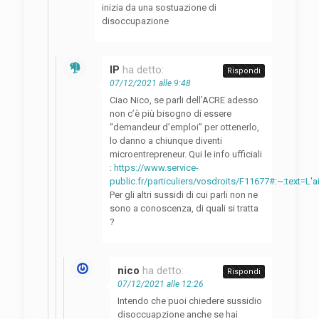
inizia da una sostuazione di
disoccupazione
IP
ha detto:
Rispondi
07/12/2021 alle 9:48
Ciao Nico, se parli dell’ACRE adesso
non c’è più bisogno di essere
“demandeur d’emploi” per ottenerlo,
lo danno a chiunque diventi
microentrepreneur. Qui le info ufficiali
:
https://www.service-
public.fr/particuliers/vosdroits/F11677#:~:tex
Per gli altri sussidi di cui parli non ne
sono a conoscenza, di quali si tratta
?
nico
ha detto:
Rispondi
07/12/2021 alle 12:26
Intendo che puoi chiedere sussidio
disoccuapzione anche se hai