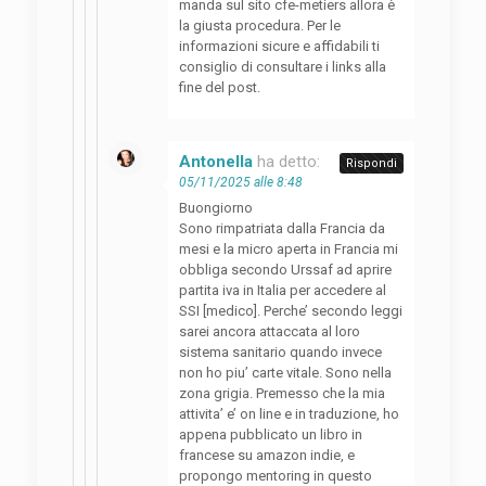
manda sul sito cfe-metiers allora è
la giusta procedura. Per le
informazioni sicure e affidabili ti
consiglio di consultare i links alla
fine del post.
Antonella
ha detto:
Rispondi
05/11/2025 alle 8:48
Buongiorno
Sono rimpatriata dalla Francia da
mesi e la micro aperta in Francia mi
obbliga secondo Urssaf ad aprire
partita iva in Italia per accedere al
SSI [medico]. Perche’ secondo leggi
sarei ancora attaccata al loro
sistema sanitario quando invece
non ho piu’ carte vitale. Sono nella
zona grigia. Premesso che la mia
attivita’ e’ on line e in traduzione, ho
appena pubblicato un libro in
francese su amazon indie, e
propongo mentoring in questo