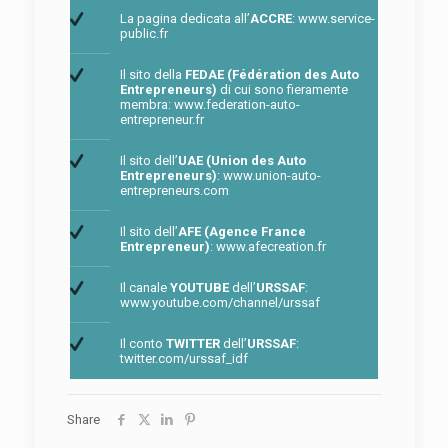
La pagina dedicata all’
ACCRE
:
www.service-
public.fr
Il sito della
FEDAE (Fédération des Auto
Entrepreneurs)
di cui sono fieramente
membra:
www.federation-auto-
entrepreneur.fr
Il sito dell’
UAE (Union des Auto
Entrepreneurs)
:
www.union-auto-
entrepreneurs.com
Il sito dell’
AFE (Agence France
Entrepreneur)
:
www.afecreation.fr
Il canale
YOUTUBE
dell’
URSSAF
:
www.youtube.com/channel/urssaf
Il conto
TWITTER
dell’
URSSAF
:
twitter.com/urssaf_idf
Share