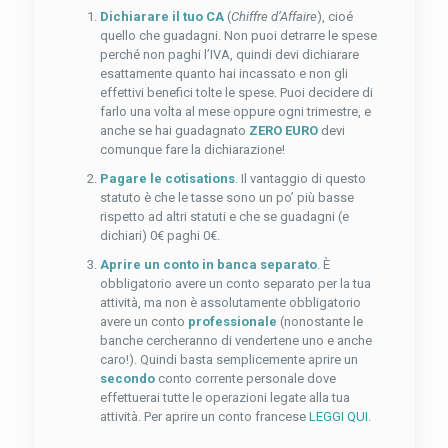
Dichiarare il tuo
CA
(
Chiffre d’Affaire
), cioé
quello che guadagni. Non puoi detrarre le spese
perché non paghi l’IVA, quindi devi dichiarare
esattamente quanto hai incassato e non gli
effettivi benefici tolte le spese. Puoi decidere di
farlo una volta al mese oppure ogni trimestre, e
anche se hai guadagnato
ZERO EURO
devi
comunque fare la dichiarazione!
Pagare le cotisations
. Il vantaggio di questo
statuto è che le tasse sono un po’ più basse
rispetto ad altri statuti e che se guadagni (e
dichiari) 0€ paghi 0€.
Aprire un conto in banca separato
. È
obbligatorio avere un conto separato per la tua
attività, ma non è assolutamente obbligatorio
avere un conto
professionale
(nonostante le
banche cercheranno di vendertene uno e anche
caro!). Quindi basta semplicemente aprire un
secondo
conto corrente personale dove
effettuerai tutte le operazioni legate alla tua
attività. Per aprire un conto francese
LEGGI QUI
.