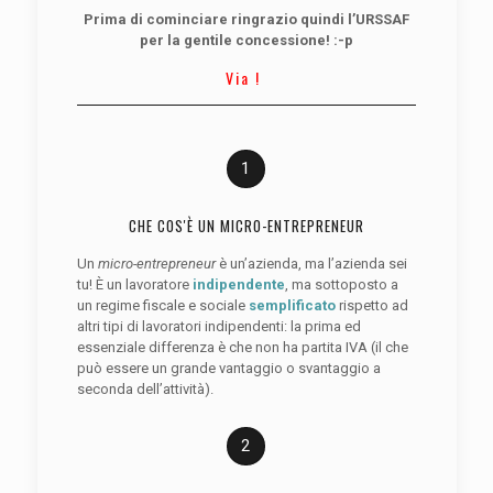
Prima di cominciare ringrazio quindi l’URSSAF
per la gentile concessione! :-p
Via !
1
CHE COS'È UN MICRO-ENTREPRENEUR
Un
micro-entrepreneur
è un’azienda, ma l’azienda sei
tu! È un lavoratore
indipendente
, ma sottoposto a
un regime fiscale e sociale
semplificato
rispetto ad
altri tipi di lavoratori indipendenti: la prima ed
essenziale differenza è che non ha partita IVA (il che
può essere un grande vantaggio o svantaggio a
seconda dell’attività).
2