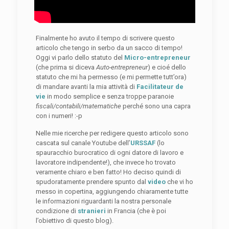
Finalmente ho avuto il tempo di scrivere questo
articolo che tengo in serbo da un sacco di tempo!
Oggi vi parlo dello statuto del
Micro-entrepreneur
(che prima si diceva
Auto-entrepreneur
) e cioé dello
statuto che mi ha permesso (e mi permette tutt’ora)
di mandare avanti la mia attività di
Facilitateur de
vie
in modo semplice e senza troppe paranoie
fiscali/contabili/matematiche
perché sono una capra
con i numeri! :-p
Nelle mie ricerche per redigere questo articolo sono
cascata sul canale Youtube dell’
URSSAF
(lo
spauracchio burocratico di ogni datore di lavoro e
lavoratore indipendente!), che invece ho trovato
veramente chiaro e ben fatto! Ho deciso quindi di
spudoratamente prendere spunto dal
video
che vi ho
messo in copertina, aggiungendo chiaramente tutte
le informazioni riguardanti la nostra personale
condizione di
stranieri
in Francia (che è poi
l’obiettivo di questo blog).