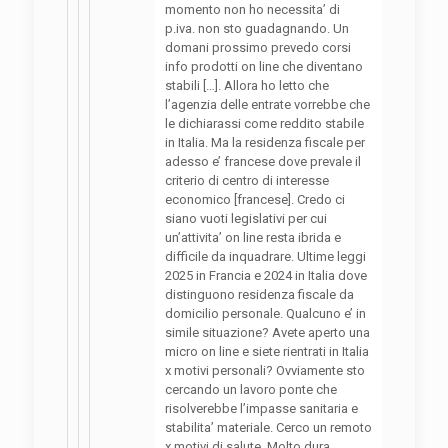
momento non ho necessita’ di
p.iva. non sto guadagnando. Un
domani prossimo prevedo corsi
info prodotti on line che diventano
stabili […]. Allora ho letto che
l’agenzia delle entrate vorrebbe che
le dichiarassi come reddito stabile
in Italia. Ma la residenza fiscale per
adesso e’ francese dove prevale il
criterio di centro di interesse
economico [francese]. Credo ci
siano vuoti legislativi per cui
un’attivita’ on line resta ibrida e
difficile da inquadrare. Ultime leggi
2025 in Francia e 2024 in Italia dove
distinguono residenza fiscale da
domicilio personale. Qualcuno e’ in
simile situazione? Avete aperto una
micro on line e siete rientrati in Italia
x motivi personali? Ovviamente sto
cercando un lavoro ponte che
risolverebbe l’impasse sanitaria e
stabilita’ materiale. Cerco un remoto
x motivi di salute. Molto dura