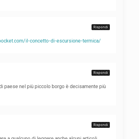
Rispondi
ipocket.com/il-concetto-di-escursione-termica/
Rispondi
 di paese nel più piccolo borgo è decisamente più
Rispondi
re a qualcuno di leggere anche alcuni articoli