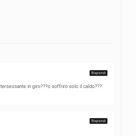
Rispondi
 intersessante in giro???o soffrirò solo il caldo???
Rispondi