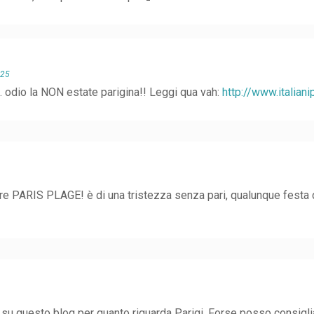
:25
 odio la NON estate parigina!! Leggi qua vah:
http://www.italian
ire PARIS PLAGE! è di una tristezza senza pari, qualunque festa
 su questo blog per quanto riguarda Parigi. Forse posso consiglia