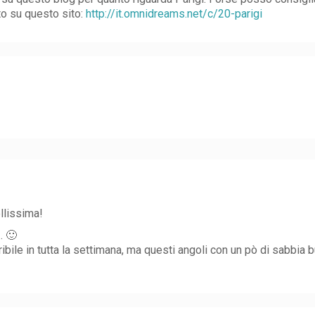
vato su questo sito:
http://it.omnidreams.net/c/20-parigi
llissima!
… 🙂
ibile in tutta la settimana, ma questi angoli con un pò di sabbi