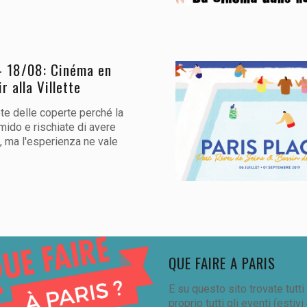
- 18/08: Cinéma en
ir alla Villette
e delle coperte perché la
mido e rischiate di avere
, ma l'esperienza ne vale
QUE FAIRE A PARIS
E su questo sito trovate tutt
proprio tutti gli eventi (estivi