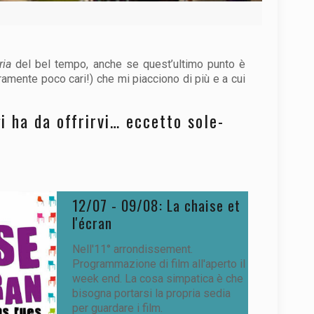
ria
del bel tempo, anche se quest’ultimo punto è
veramente poco cari!) che mi piacciono di più e a cui
gi ha da offrirvi… eccetto sole-
12/07 - 09/08: La chaise et
l'écran
Nell'11° arrondissement.
Programmazione di film all'aperto il
week end. La cosa simpatica è che
bisogna portarsi la propria sedia
per guardare i film.