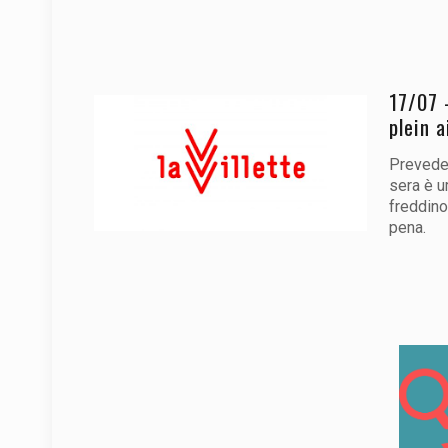
17/07 
plein a
Prevedet
sera è u
freddino
pena.