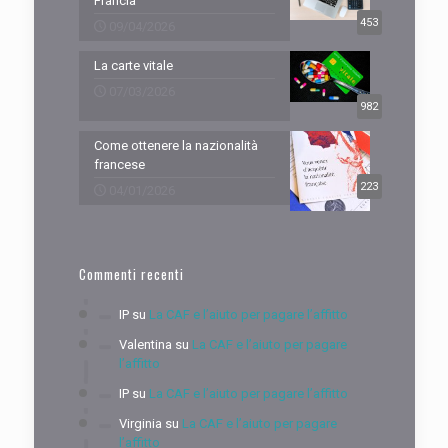
Francia
453
09/04/2026
La carte vitale
07/03/2026
982
Come ottenere la nazionalità
francese
223
04/01/2026
Commenti recenti
IP
su
La CAF e l’aiuto per pagare l’affitto
Valentina
su
La CAF e l’aiuto per pagare
l’affitto
IP
su
La CAF e l’aiuto per pagare l’affitto
Virginia
su
La CAF e l’aiuto per pagare
l’affitto