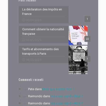
Post recenti
La déclaration des Impôts en
France
1
09/04/2026
Comment obtenir la nationalité
française
22
04/01/2026
Tarifs et abonnements des
transports à Paris
1
18/03/2025
Commenti recenti
Pete
dans
Mais que signifie Rital ?
Raimondo
dans
Mais que signifie Rital ?
Raimondo
dans
Mais que signifie Rital ?