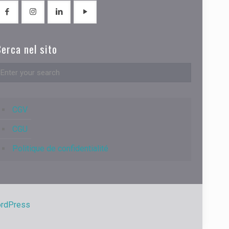
erca nel sito
CGV
CGU
Politique de confidentialité
rdPress