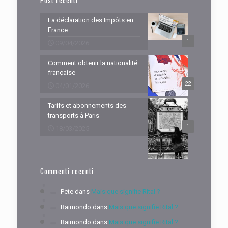
Post recenti
La déclaration des Impôts en
France
1
09/04/2026
Comment obtenir la nationalité
française
22
04/01/2026
Tarifs et abonnements des
transports à Paris
1
18/03/2025
Commenti recenti
Pete
dans
Mais que signifie Rital ?
Raimondo
dans
Mais que signifie Rital ?
Raimondo
dans
Mais que signifie Rital ?