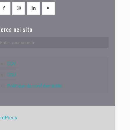
erca nel sito
CGV
CGU
Politique de confidentialité
rdPress