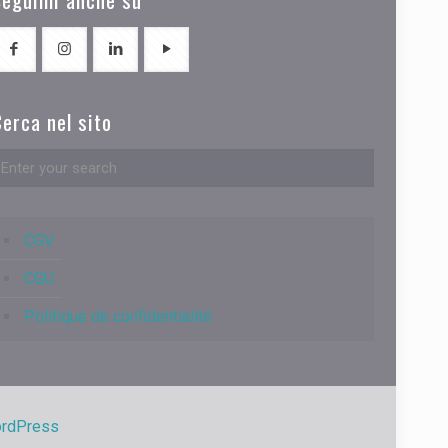
erca nel sito
CGV
CGU
Politique de confidentialité
rdPress