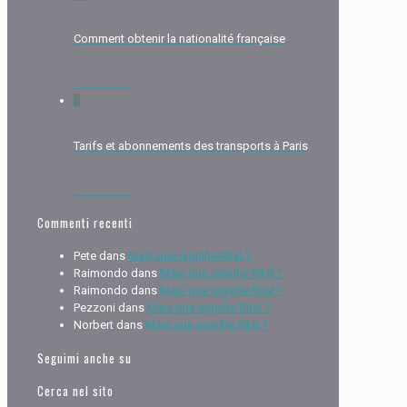
Comment obtenir la nationalité française
04/01/2026
1
Tarifs et abonnements des transports à Paris
18/03/2025
Commenti recenti
Pete
dans
Mais que signifie Rital ?
Raimondo
dans
Mais que signifie Rital ?
Raimondo
dans
Mais que signifie Rital ?
Pezzoni
dans
Mais que signifie Rital ?
Norbert
dans
Mais que signifie Rital ?
Seguimi anche su
Cerca nel sito