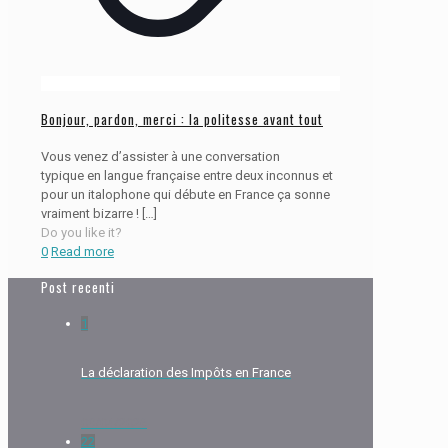
Bonjour, pardon, merci : la politesse avant tout
Vous venez d’assister à une conversation
typique en langue française entre deux inconnus et
pour un italophone qui débute en France ça sonne
vraiment bizarre !
[…]
Do you like it?
0
Read more
Post recenti
1
La déclaration des Impôts en France
09/04/2026
22