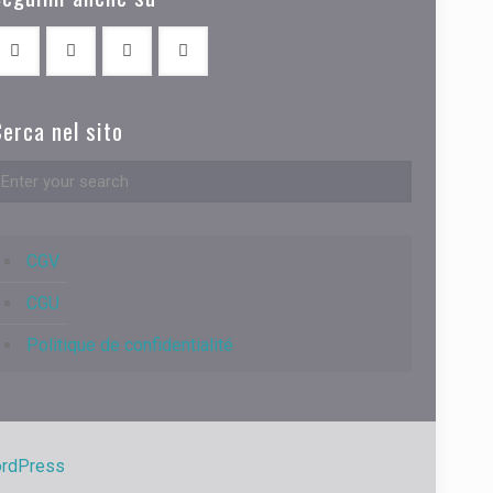
erca nel sito
CGV
CGU
Politique de confidentialité
rdPress