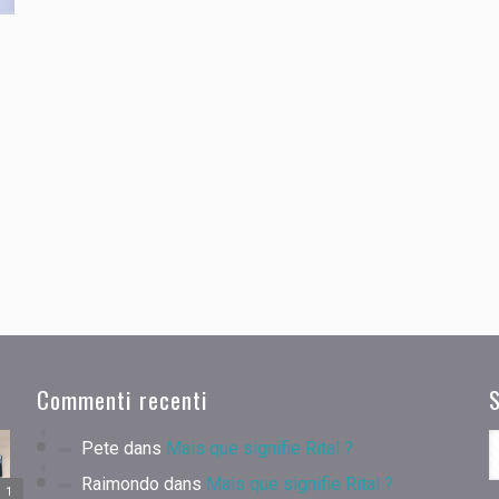
Commenti recenti
Pete
dans
Mais que signifie Rital ?
Raimondo
dans
Mais que signifie Rital ?
1