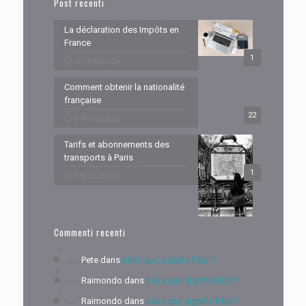
Post recenti
La déclaration des Impôts en
France
1
09/04/2026
Comment obtenir la nationalité
française
22
04/01/2026
Tarifs et abonnements des
transports à Paris
1
18/03/2025
Commenti recenti
Pete
dans
Mais que signifie Rital ?
Raimondo
dans
Mais que signifie Rital ?
Raimondo
dans
Mais que signifie Rital ?