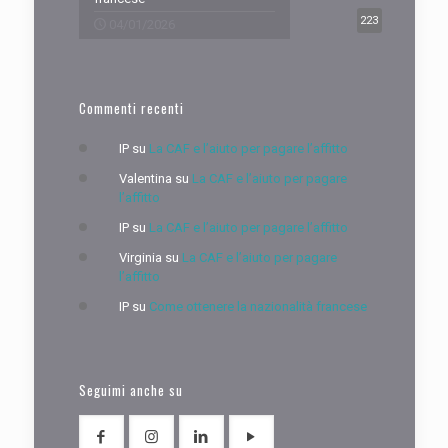
223
04/01/2026
Commenti recenti
IP
su
La CAF e l’aiuto per pagare l’affitto
Valentina
su
La CAF e l’aiuto per pagare
l’affitto
IP
su
La CAF e l’aiuto per pagare l’affitto
Virginia
su
La CAF e l’aiuto per pagare
l’affitto
IP
su
Come ottenere la nazionalità francese
Seguimi anche su