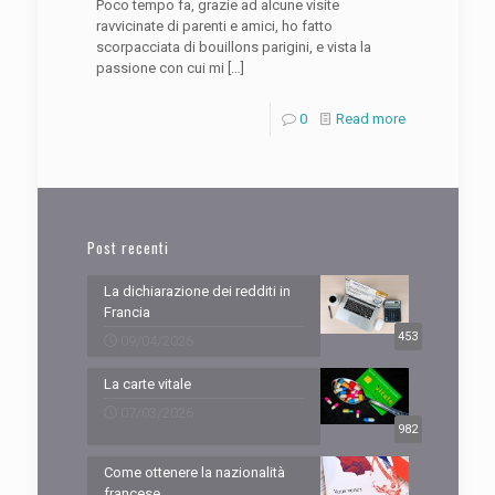
Poco tempo fa, grazie ad alcune visite
ravvicinate di parenti e amici, ho fatto
scorpacciata di bouillons parigini, e vista la
passione con cui mi
[…]
0
Read more
Post recenti
La dichiarazione dei redditi in
Francia
453
09/04/2026
La carte vitale
07/03/2026
982
Come ottenere la nazionalità
francese