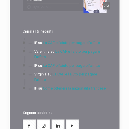
223
04/01/2026
Commenti recenti
IP
su
La CAF e l’aiuto per pagare l’affitto
Valentina
su
La CAF e l’aiuto per pagare
l’affitto
IP
su
La CAF e l’aiuto per pagare l’affitto
Virginia
su
La CAF e l’aiuto per pagare
l’affitto
IP
su
Come ottenere la nazionalità francese
Seguimi anche su