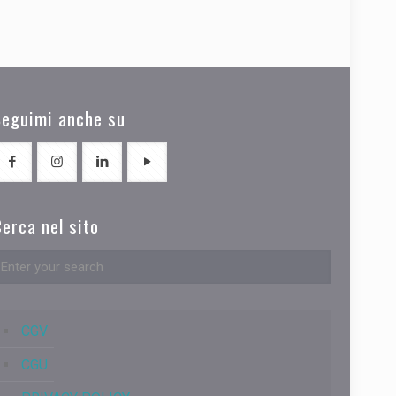
Seguimi anche su
erca nel sito
CGV
CGU