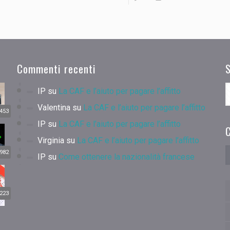
Commenti recenti
IP
su
La CAF e l’aiuto per pagare l’affitto
Valentina
su
La CAF e l’aiuto per pagare l’affitto
453
IP
su
La CAF e l’aiuto per pagare l’affitto
C
Virginia
su
La CAF e l’aiuto per pagare l’affitto
982
IP
su
Come ottenere la nazionalità francese
223