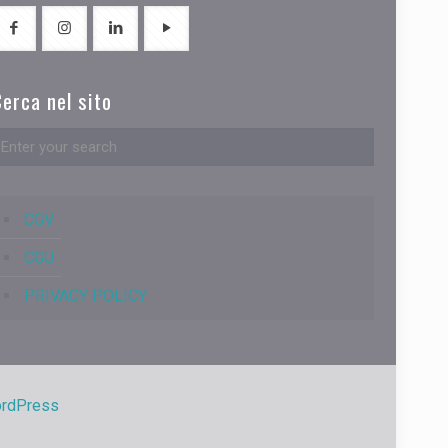
erca nel sito
CGV
CGU
PRIVACY POLICY
rdPress