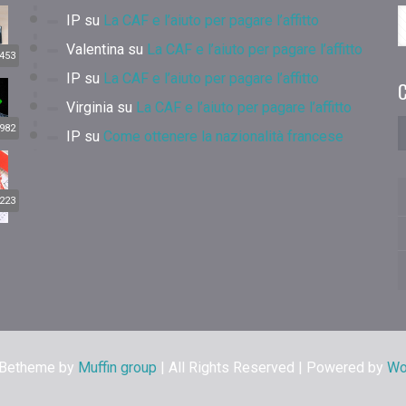
IP
su
La CAF e l’aiuto per pagare l’affitto
Valentina
su
La CAF e l’aiuto per pagare l’affitto
453
IP
su
La CAF e l’aiuto per pagare l’affitto
C
Virginia
su
La CAF e l’aiuto per pagare l’affitto
982
IP
su
Come ottenere la nazionalità francese
223
 Betheme by
Muffin group
| All Rights Reserved | Powered by
Wo