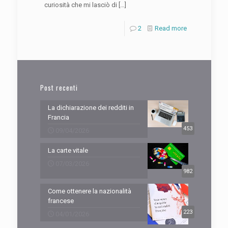
curiosità che mi lasciò di
[…]
2
Read more
Post recenti
La dichiarazione dei redditi in
Francia
453
09/04/2026
La carte vitale
07/03/2026
982
Come ottenere la nazionalità
francese
223
04/01/2026