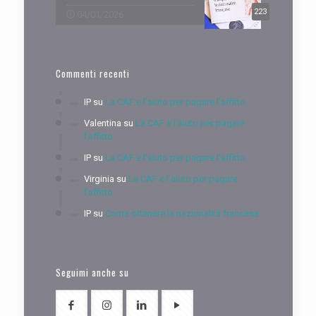
223
04/01/2026
Commenti recenti
IP
su
La CAF e l’aiuto per pagare l’affitto
Valentina
su
La CAF e l’aiuto per pagare
l’affitto
IP
su
La CAF e l’aiuto per pagare l’affitto
Virginia
su
La CAF e l’aiuto per pagare
l’affitto
IP
su
Come ottenere la nazionalità francese
Seguimi anche su