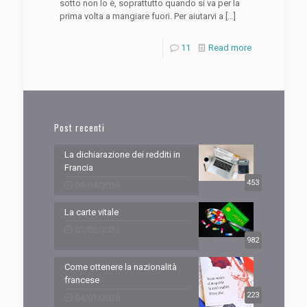
sotto non lo è, soprattutto quando si va per la
prima volta a mangiare fuori. Per aiutarvi a
[…]
11
Read more
Post recenti
La dichiarazione dei redditi in
Francia
453
09/04/2026
La carte vitale
07/03/2026
982
Come ottenere la nazionalità
francese
223
04/01/2026