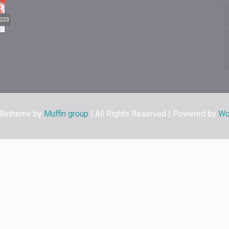
223
 Betheme by
Muffin group
| All Rights Reserved | Powered by
Wo