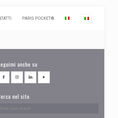
TATTI
PARIS POCKET®
Seguimi anche su
erca nel sito