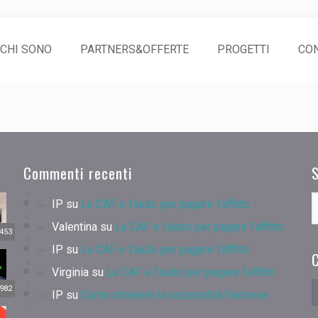
CHI SONO
PARTNERS&OFFERTE
PROGETTI
CON
Commenti recenti
IP
su
La CAF e l’aiuto per pagare l’affitto
Valentina
su
La CAF e l’aiuto per pagare l’affitto
453
IP
su
La CAF e l’aiuto per pagare l’affitto
C
Virginia
su
La CAF e l’aiuto per pagare l’affitto
982
IP
su
Come ottenere la nazionalità francese