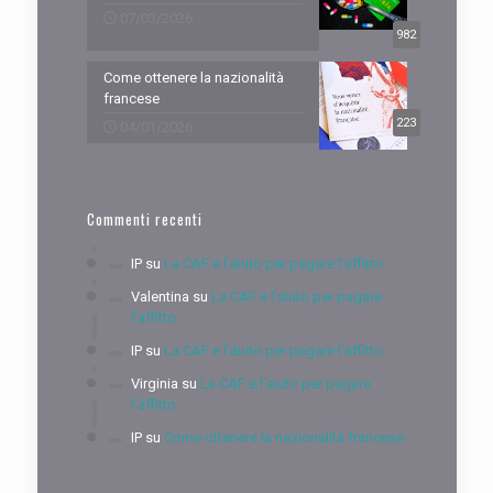
07/03/2026
982
Come ottenere la nazionalità
francese
223
04/01/2026
Commenti recenti
IP
su
La CAF e l’aiuto per pagare l’affitto
Valentina
su
La CAF e l’aiuto per pagare
l’affitto
IP
su
La CAF e l’aiuto per pagare l’affitto
Virginia
su
La CAF e l’aiuto per pagare
l’affitto
IP
su
Come ottenere la nazionalità francese