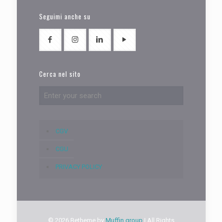
Seguimi anche su
Cerca nel sito
CGV
CGU
PRIVACY POLICY
© 2026 Betheme by
Muffin group
| All Rights