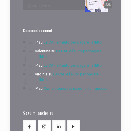
223
04/01/2026
Commenti recenti
IP
su
La CAF e l’aiuto per pagare l’affitto
Valentina
su
La CAF e l’aiuto per pagare
l’affitto
IP
su
La CAF e l’aiuto per pagare l’affitto
Virginia
su
La CAF e l’aiuto per pagare
l’affitto
IP
su
Come ottenere la nazionalità francese
Seguimi anche su