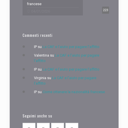
francese
223
04/01/2026
Commenti recenti
IP
su
La CAF e l’aiuto per pagare l’affitto
Valentina
su
La CAF e l’aiuto per pagare
l’affitto
IP
su
La CAF e l’aiuto per pagare l’affitto
Virginia
su
La CAF e l’aiuto per pagare
l’affitto
IP
su
Come ottenere la nazionalità francese
Seguimi anche su