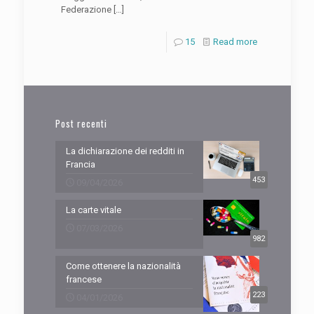
Federazione
[…]
15
Read more
Post recenti
La dichiarazione dei redditi in
Francia
453
09/04/2026
La carte vitale
07/03/2026
982
Come ottenere la nazionalità
francese
223
04/01/2026