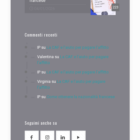
francese
223
04/01/2026
Commenti recenti
IP
su
La CAF e l’aiuto per pagare l’affitto
Valentina
su
La CAF e l’aiuto per pagare
l’affitto
IP
su
La CAF e l’aiuto per pagare l’affitto
Virginia
su
La CAF e l’aiuto per pagare
l’affitto
IP
su
Come ottenere la nazionalità francese
Seguimi anche su