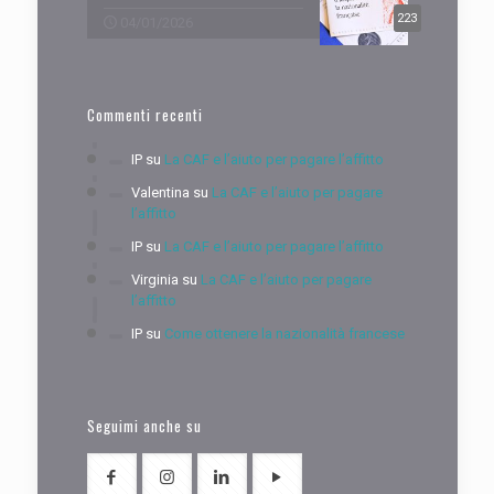
223
04/01/2026
Commenti recenti
IP
su
La CAF e l’aiuto per pagare l’affitto
Valentina
su
La CAF e l’aiuto per pagare
l’affitto
IP
su
La CAF e l’aiuto per pagare l’affitto
Virginia
su
La CAF e l’aiuto per pagare
l’affitto
IP
su
Come ottenere la nazionalità francese
Seguimi anche su