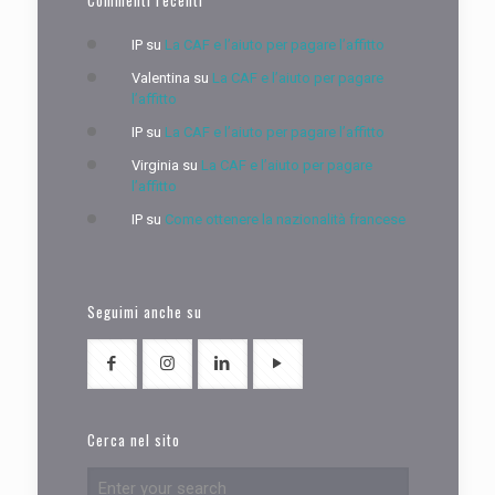
Commenti recenti
IP
su
La CAF e l’aiuto per pagare l’affitto
Valentina
su
La CAF e l’aiuto per pagare
l’affitto
IP
su
La CAF e l’aiuto per pagare l’affitto
Virginia
su
La CAF e l’aiuto per pagare
l’affitto
IP
su
Come ottenere la nazionalità francese
Seguimi anche su
Cerca nel sito