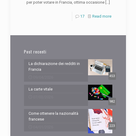
per poter votare in Francia, ottima occasione
[…]
17
Read more
Post recenti
La dichiarazione dei redditi in
Francia
453
09/04/2026
La carte vitale
07/03/2026
982
Come ottenere la nazionalità
francese
223
04/01/2026