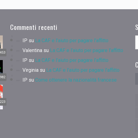
Commenti recenti
IP
su
La CAF e l’aiuto per pagare l’affitto
Valentina
su
La CAF e l’aiuto per pagare l’affitto
453
IP
su
La CAF e l’aiuto per pagare l’affitto
C
Virginia
su
La CAF e l’aiuto per pagare l’affitto
982
IP
su
Come ottenere la nazionalità francese
223