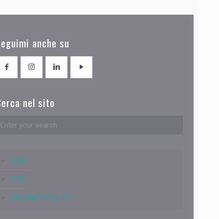
Seguimi anche su
erca nel sito
CGV
CGU
PRIVACY POLICY