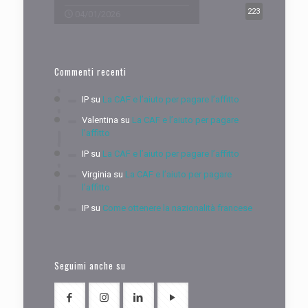
223
04/01/2026
Commenti recenti
IP
su
La CAF e l’aiuto per pagare l’affitto
Valentina
su
La CAF e l’aiuto per pagare
l’affitto
IP
su
La CAF e l’aiuto per pagare l’affitto
Virginia
su
La CAF e l’aiuto per pagare
l’affitto
IP
su
Come ottenere la nazionalità francese
Seguimi anche su