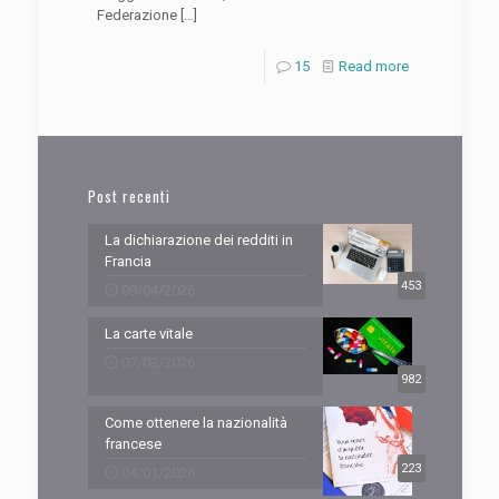
Federazione
[…]
15
Read more
Post recenti
La dichiarazione dei redditi in
Francia
453
09/04/2026
La carte vitale
07/03/2026
982
Come ottenere la nazionalità
francese
223
04/01/2026