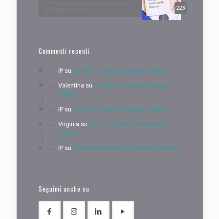
223
04/01/2026
Commenti recenti
IP
su
La CAF e l’aiuto per pagare l’affitto
Valentina
su
La CAF e l’aiuto per pagare
l’affitto
IP
su
La CAF e l’aiuto per pagare l’affitto
Virginia
su
La CAF e l’aiuto per pagare
l’affitto
IP
su
Come ottenere la nazionalità francese
Seguimi anche su