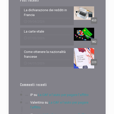
Post recenti
La dichiarazione dei redditi in
Francia
453
09/04/2026
La carte vitale
07/03/2026
982
Come ottenere la nazionalità
francese
223
04/01/2026
Commenti recenti
IP
su
La CAF e l’aiuto per pagare l’affitto
Valentina
su
La CAF e l’aiuto per pagare
l’affitto