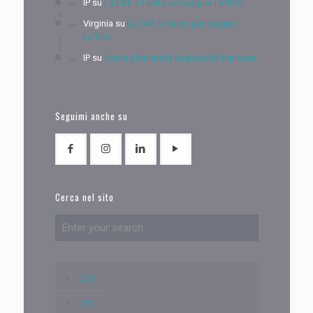
IP
su
La CAF e l’aiuto per pagare l’affitto
Virginia
su
La CAF e l’aiuto per pagare
l’affitto
IP
su
Come ottenere la nazionalità francese
Seguimi anche su
Cerca nel sito
CGV
CGU