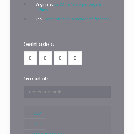
Virginia
su
La CAF e l’aiuto per pagare
l’affitto
IP
su
Come ottenere la nazionalità francese
Seguimi anche su
Cerca nel sito
CGV
CGU