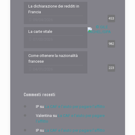
La dichiarazione dei redditi in
Francia
453
09/04/2026
La carte vitale
07/03/2026
982
Come ottenere la nazionalità
francese
223
04/01/2026
Commenti recenti
IP
su
La CAF e l’aiuto per pagare l’affitto
Valentina
su
La CAF e l’aiuto per pagare
l’affitto
IP
su
La CAF e l’aiuto per pagare l’affitto