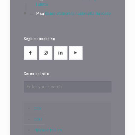
l’affitto
IP
su
Come ottenere la nazionalità francese
Seguimi anche su
Cerca nel sito
CGV
CGU
PRIVACY POLICY