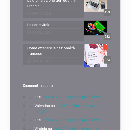
La dichiarazione dei redditi in
Francia
453
09/04/2026
La carte vitale
07/03/2026
982
Come ottenere la nazionalità
francese
223
04/01/2026
Commenti recenti
IP
su
La CAF e l’aiuto per pagare l’affitto
Valentina
su
La CAF e l’aiuto per pagare
l’affitto
IP
su
La CAF e l’aiuto per pagare l’affitto
Virginia
su
La CAF e l’aiuto per pagare