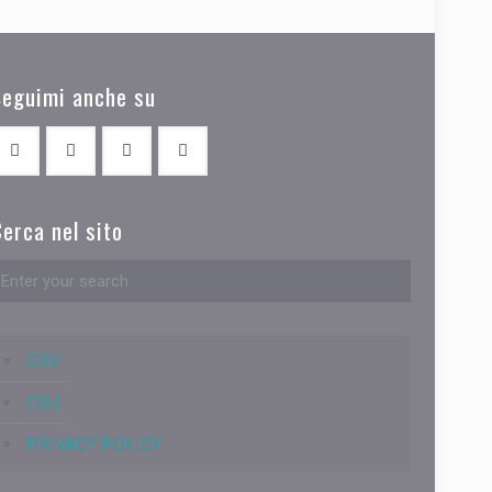
Seguimi anche su
erca nel sito
CGV
CGU
PRIVACY POLICY