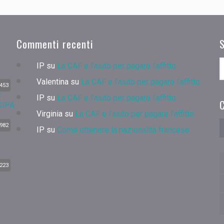
Commenti recenti
IP
su
La CAF e l’aiuto per pagare l’affitto
Valentina
su
La CAF e l’aiuto per pagare l’affitto
453
IP
su
La CAF e l’aiuto per pagare l’affitto
C
Virginia
su
La CAF e l’aiuto per pagare l’affitto
982
IP
su
Come ottenere la nazionalità francese
223