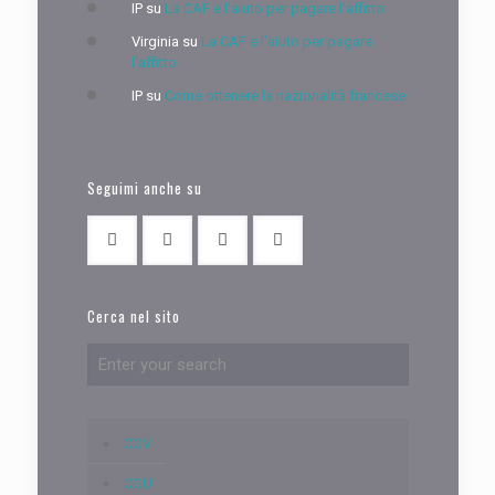
IP
su
La CAF e l’aiuto per pagare l’affitto
Virginia
su
La CAF e l’aiuto per pagare
l’affitto
IP
su
Come ottenere la nazionalità francese
Seguimi anche su
Cerca nel sito
CGV
CGU