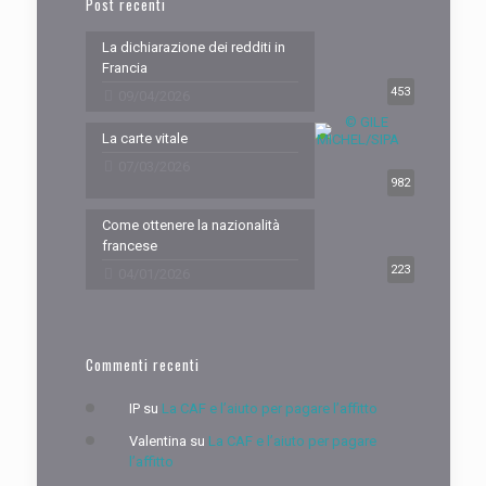
Post recenti
La dichiarazione dei redditi in
Francia
453
09/04/2026
La carte vitale
07/03/2026
982
Come ottenere la nazionalità
francese
223
04/01/2026
Commenti recenti
IP
su
La CAF e l’aiuto per pagare l’affitto
Valentina
su
La CAF e l’aiuto per pagare
l’affitto