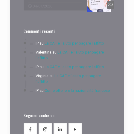
223
04/01/2026
Commenti recenti
IP
su
La CAF e l’aiuto per pagare l’affitto
Valentina
su
La CAF e l’aiuto per pagare
l’affitto
IP
su
La CAF e l’aiuto per pagare l’affitto
Virginia
su
La CAF e l’aiuto per pagare
l’affitto
IP
su
Come ottenere la nazionalità francese
Seguimi anche su